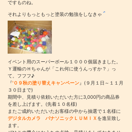
ですものね。
それよりもっともっと塗装の勉強をしなきゃ
イベント用のスーパーボール１０００個届きました。
Ｙ運輸のＨちゃんが「これ何に使うんっすか？」っ
て。フフフ♪
『
'０９秋の塗り替えキャンペーン
』(９月１日～１１月
３０日まで)
期間中、見積り依頼いただいた方に3,000円の商品券
を差し上げます。(先着１０名様)
またご成約いただいたお客様の中から抽選で１名様に
デジタルカメラ パナソニックＬＵＭＩＸ
を進呈致し
ます。