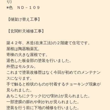
り)
※色 ＮＤ－１０９
【樋架け替え工事】
【玄関軒天補修工事】
築４２年、木造(在来工法)の２階建て住宅です。
屋根は陶器釉薬瓦。
寄棟の大きな屋根です。
退色した板金部の塗装を行いました。
外壁はモルタル。
これまで塗装改修歴はなく今回が初めてのメンテナン
スになります。
手で触ると粉状のものが付着するチョーキング現象が
見られました。
あちこちにクラック(ひび割れ)が見られました。
一部塗膜の膨れや剥がれが見られました。
塗装を行う前に下地の補修を行いました。