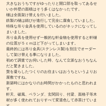
大きなおうちですがゆったりと開口部を取ってあるせ
いか外壁の面積はそう多くはなかったです。
樋は全面架け替えを行いました。
鉄製の樋は錆びが進行して完全に腐食していました。
特殊な吊り金具を使用しているのがネックになってし
まいました。
吊り金具を使用せず一般的な軒金物を使用すると軒樋
の位置が５ｃｍほど下がってしまいます。
最終的には吊り金具(ステンレス製)を別注でオーダー
して架け替える事になりました。
初めて調査でお伺いした時、なんて立派なおうちなん
だと驚きました。
贅を凝らしたつくりのお住まいはおうちというよりお
屋敷ですね。
新築時にはかなりのお時間がかかったものと思われま
す。
軒天、破風、ベランダ、玄関回り、付梁、面格子等木
材が多く使われておりすべて変退色して赤茶けていま
す。