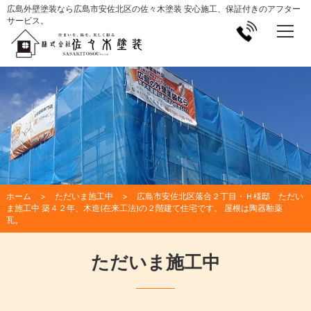
広島外壁塗装なら広島市安佐北区の佐々木塗装 安心施工、保証付きのアフター
サービス。
ホーム
ただいま施工中
広島市安佐北区落合２丁目・Ｈ様邸 ただい
ま施工中 築４２年、木造(在来工法)の２階建て住宅です。 屋根は陶器釉薬
瓦。
ただいま施工中