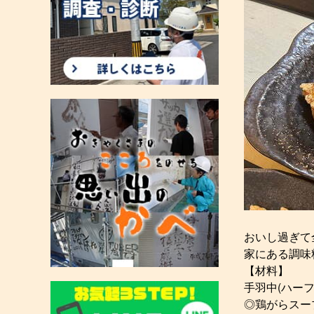
おいし過ぎて
家にある調味
【材料】
手羽中(ハーフ
◎鶏がらスー