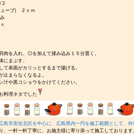
/２
チューブ) ２ｃｍ
まみ
少々
羽肉を入れ、◎を加えて揉み込み１５分置く。
体にまぶす。
して表面がカリッとするまで揚げる。
が止まらなくなるよ。
ン汁や黒コショウをかけてください。
お料理ネタでした
広島市安佐北区を中心に、広島県内一円を施工範囲として、外
り、一軒一軒丁寧に、お施主様に寄り添って施工しております