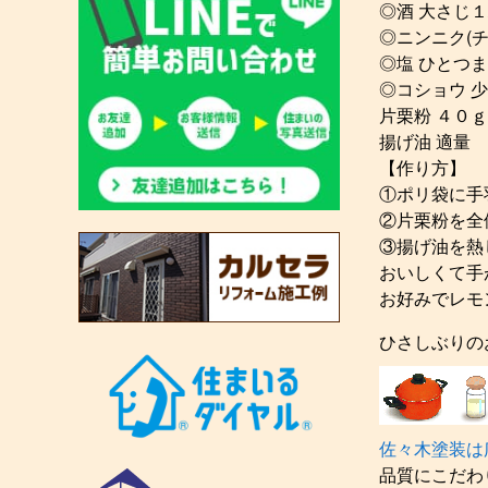
◎酒 大さじ１
◎ニンニク(
◎塩 ひとつ
◎コショウ 
片栗粉 ４０ｇ
揚げ油 適量
【作り方】
①ポリ袋に手
②片栗粉を全
③揚げ油を熱
おいしくて手
お好みでレモ
ひさしぶりの
佐々木塗装は
品質にこだわ