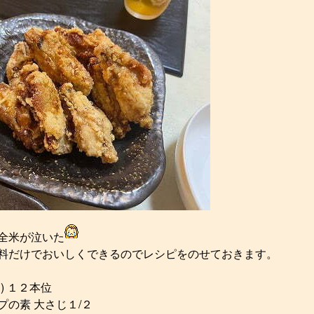
全米が泣いた
料だけでおいしくできるのでレシピをのせておきます。
) １２本位
プの素 大さじ１/２