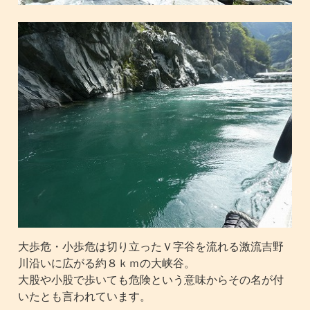
大歩危・小歩危は切り立ったＶ字谷を流れる激流吉野
川沿いに広がる約８ｋｍの大峡谷。
大股や小股で歩いても危険という意味からその名が付
いたとも言われています。