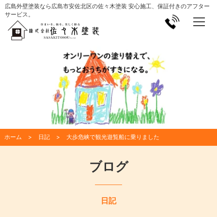
広島外壁塗装なら広島市安佐北区の佐々木塗装 安心施工、保証付きのアフター
サービス。
ホーム
日記
大歩危峡で観光遊覧船に乗りました
ブログ
日記