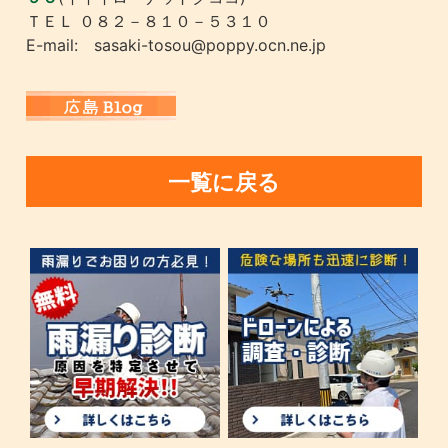
ＴＥＬ ０８２－８１０－５３１０
E-mail: sasaki-tosou@poppy.ocn.ne.jp
一覧に戻る