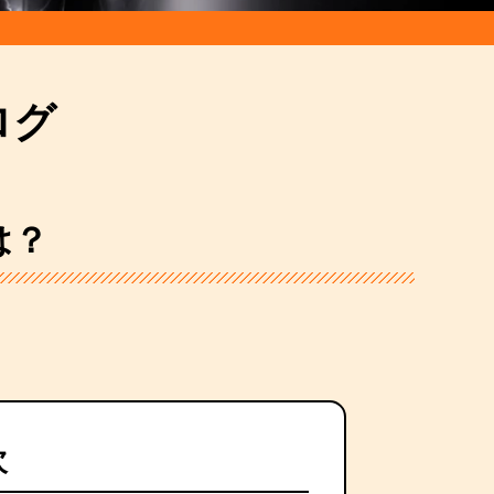
ログ
は？
次