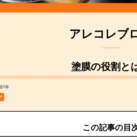
アレコレブ
塗膜の役割と
2/16
グ
この記事の目