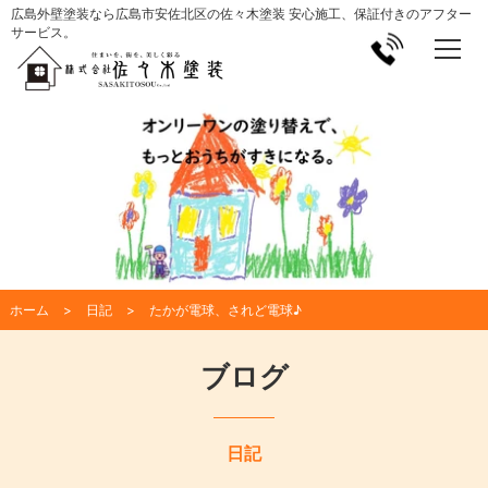
広島外壁塗装なら広島市安佐北区の佐々木塗装 安心施工、保証付きのアフター
サービス。
ホーム
日記
たかが電球、されど電球♪
ブログ
日記