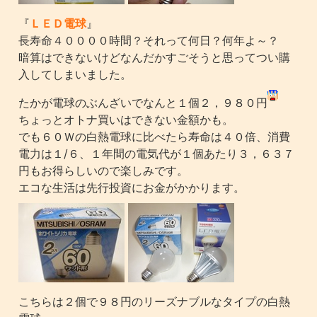
『
ＬＥＤ電球
』
長寿命４００００時間？それって何日？何年よ～？
暗算はできないけどなんだかすごそうと思ってつい購
入してしまいました。
たかが電球のぶんざいでなんと１個２，９８０円
ちょっとオトナ買いはできない金額かも。
でも６０Ｗの白熱電球に比べたら寿命は４０倍、消費
電力は１/６、１年間の電気代が１個あたり３，６３７
円もお得らしいので楽しみです。
エコな生活は先行投資にお金がかかります。
こちらは２個で９８円のリーズナブルなタイプの白熱