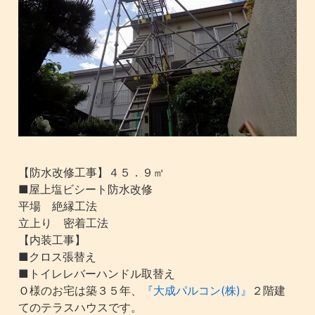
【防水改修工事】４５．９㎡
■屋上塩ビシート防水改修
平場 絶縁工法
立上り 密着工法
【内装工事】
■クロス張替え
■トイレレバーハンドル取替え
Ｏ様のお宅は築３５年、
『大成パルコン(株)』
２階建
てのテラスハウスです。