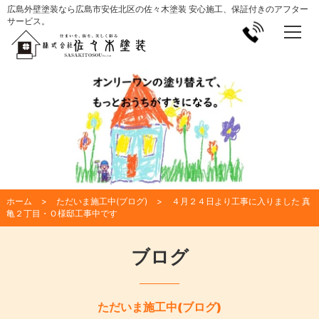
広島外壁塗装なら広島市安佐北区の佐々木塗装 安心施工、保証付きのアフター
サービス。
ホーム
ただいま施工中(ブログ)
４月２４日より工事に入りました 真
亀２丁目・Ｏ様邸工事中です
ブログ
ただいま施工中(ブログ)