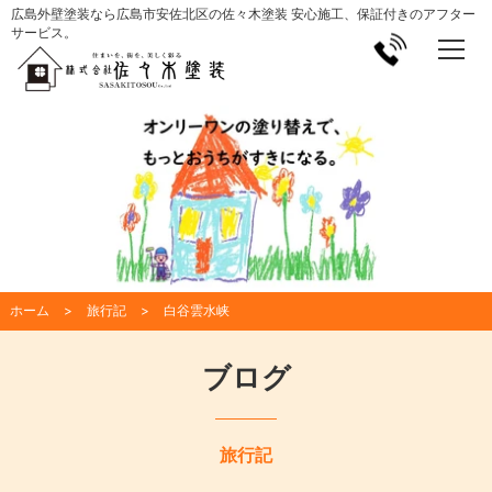
広島外壁塗装なら広島市安佐北区の佐々木塗装 安心施工、保証付きのアフター
サービス。
ホーム
旅行記
白谷雲水峡
ブログ
旅行記