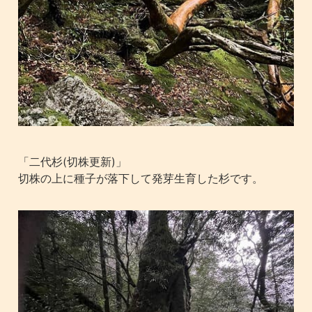
「二代杉(切株更新)」
切株の上に種子が落下して発芽生育した杉です。