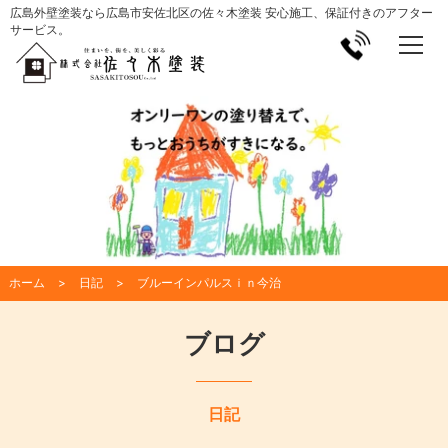
広島外壁塗装なら広島市安佐北区の佐々木塗装 安心施工、保証付きのアフター
サービス。
ホーム
日記
ブルーインパルスｉｎ今治
ブログ
日記