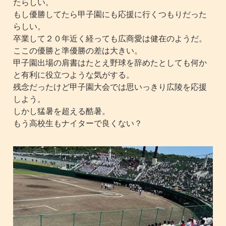
たらしい。
もし優勝してたら甲子園にも応援に行くつもりだった
らしい。
卒業して２０年近く経っても広商愛は健在のようだ。
ここの優勝と準優勝の差は大きい。
甲子園出場の肩書はたとえ野球を辞めたとしても何か
と有利に役立つような気がする。
残念だったけど甲子園大会では思いっきり広陵を応援
しよう。
しかし猛暑を超える酷暑。
もう高校生もナイターで良くない？