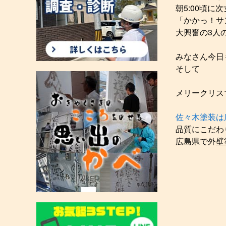
朝5:00頃
「かかっ！サ
大興奮の3人
みなさん今日も
そして
メリークリス
佐々木塗装は
品質にこだわ
広島県で外壁