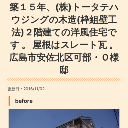
築１５年、(株)トータテハ
ウジングの木造(枠組壁工
法)２階建ての洋風住宅で
す 。 屋根はスレート瓦 。
広島市安佐北区可部・Ｏ様
邸
更新日：
2016/11/02
before