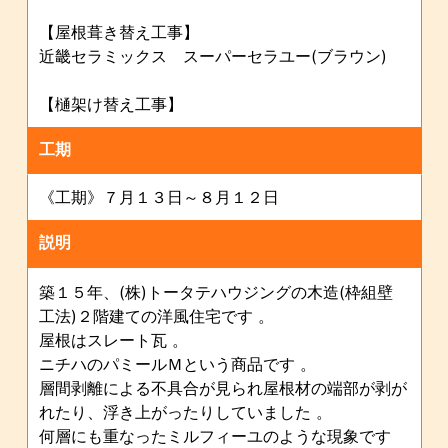
【屋根葺き替え工事】
近畿セラミックス スーパーセラユー(ブラウン)
【樋架け替え工事】
工期
《工期》７月１３日～８月１２日
説明
築１５年、(株)トータテハウジングの木造(枠組壁
工法)２階建ての洋風住宅です 。
屋根はスレート瓦 。
ニチハのパミールＭという商品です 。
層間剥離による不具合が見られ屋根材の端部が剥が
れたり、浮き上がったりしていました 。
何層にも重なったミルフィーユのような現象です