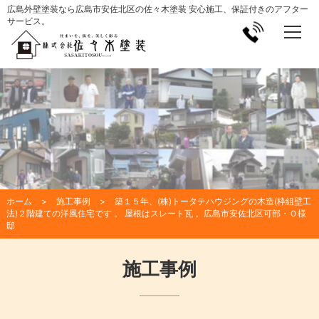
広島外壁塗装なら広島市安佐北区の佐々木塗装 安心施工、保証付きのアフター
サービス。
ホーム
施工事例
築１５年、(株)トータテハウジングの木造(枠組壁工
法)２階建ての洋風住宅です 。 屋根はスレート瓦 。広島市安佐北区可部・Ｏ様
邸
施工事例