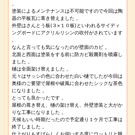
。
塗装によるメンテナンスは不可能ですので今回は陶
器の平板瓦に葺き替えました 。
外壁はさんとう板(３×１０板)といわれるサイディ
ングボードにアクリルリシンの吹付がされています
。
なんと言っても気になったのが壁面のカビ 。
北面と西面は塗装をする前に防カビ殺菌剤を噴霧し
ました 。
樋は全面架け替えました 。
元々はサッシの色に合わせた白い樋でしたが今回は
奥様のご要望で屋根や破風に合わせたシックな茶色
になりました 。
とっても良かったです 。
屋根の葺き替え、樋の架け替え、外壁塗装と大がか
りな工事になりました 。
天候もいい時期だったので予定通り１ケ月で工事は
終了しました 。
仕上がりもすばらしくお伺いする度にウットリと眺