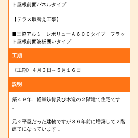
ト屋根前面パネルタイプ
【テラス取替え工事】
■三協アルミ レボリューＡ６００タイプ フラッ
ト屋根前面波板囲いタイプ
工期
《工期》４月３日～５月１６日
説明
築４９年、軽量鉄骨及び木造の２階建て住宅です
。
元々平屋だった建物ですが３６年前に増築して２階
建てになっています 。