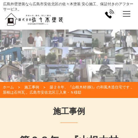
広島外壁塗装なら広島市安佐北区の佐々木塗装 安心施工、保証付きのアフター
サービス。
ホーム
施工事例
築２８年、『山根木材(株)』の和風木造住宅です 。
屋根は石州瓦 。広島市安佐北区三入東・Ｎ様邸
施工事例