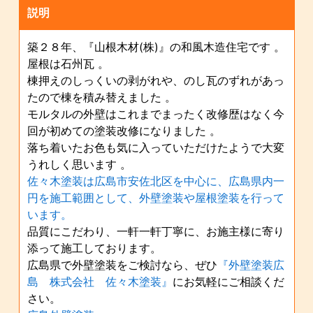
説明
築２８年、『山根木材(株)』の和風木造住宅です 。
屋根は石州瓦 。
棟押えのしっくいの剥がれや、のし瓦のずれがあっ
たので棟を積み替えました 。
モルタルの外壁はこれまでまったく改修歴はなく今
回が初めての塗装改修になりました 。
落ち着いたお色も気に入っていただけたようで大変
うれしく思います 。
佐々木塗装は広島市安佐北区を中心に、広島県内一
円を施工範囲として、外壁塗装や屋根塗装を行って
います。
品質にこだわり、一軒一軒丁寧に、お施主様に寄り
添って施工しております。
広島県で外壁塗装をご検討なら、ぜひ
『外壁塗装広
島 株式会社 佐々木塗装』
にお気軽にご相談くだ
さい。