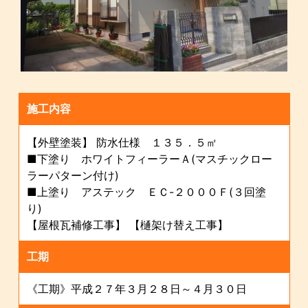
施工内容
【外壁塗装】 防水仕様 １３５．５㎡
■下塗り ホワイトフィーラーＡ(マスチックロー
ラーパターン付け)
■上塗り アステック ＥＣ-２０００Ｆ(３回塗
り)
【屋根瓦補修工事】 【樋架け替え工事】
工期
《工期》平成２７年３月２８日～４月３０日