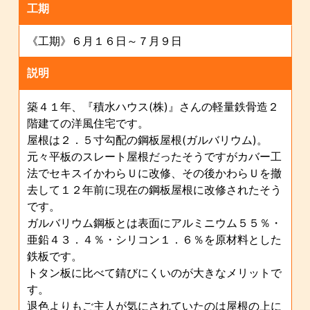
工期
《工期》６月１６日～７月９日
説明
築４１年、『積水ハウス(株)』さんの軽量鉄骨造２
階建ての洋風住宅です。
屋根は２．５寸勾配の鋼板屋根(ガルバリウム)。
元々平板のスレート屋根だったそうですがカバー工
法でセキスイかわらＵに改修、その後かわらＵを撤
去して１２年前に現在の鋼板屋根に改修されたそう
です。
ガルバリウム鋼板とは表面にアルミニウム５５％・
亜鉛４３．４％・シリコン１．６％を原材料とした
鉄板です。
トタン板に比べて錆びにくいのが大きなメリットで
す。
退色よりもご主人が気にされていたのは屋根の上に