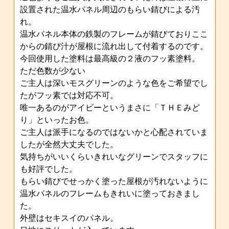
設置された温水パネル周辺のもらい錆びによる汚
れ。
温水パネル本体の鉄製のフレームが錆びておりここ
からの錆び汁が屋根に流れ出して付着するのです。
今回使用した塗料は最高級の２液のフッ素塗料。
ただ色数が少ない
ご主人は深いモスグリーンのような色をご希望でし
たがフッ素では対応不可。
唯一あるのがアイビーというまさに「ＴＨＥみど
り」といったお色。
ご主人は派手になるのではないかと心配されていま
したが全然大丈夫でした。
気持ちがいいくらいきれいなグリーンでスタッフに
も好評でした。
もらい錆びでせっかく塗った屋根が汚れないように
温水パネルのフレームもきれいに塗っておきまし
た。
外壁はセキスイのパネル。