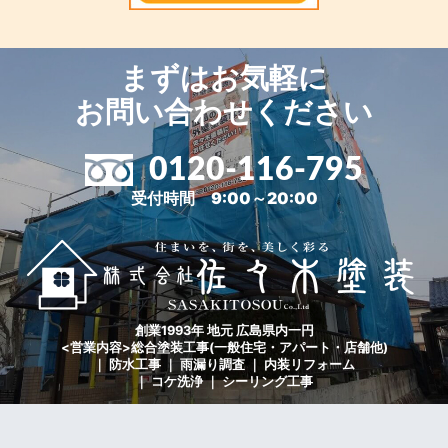
まずはお気軽に
お問い合わせください
0120-116-795
受付時間 9:00～20:00
創業1993年 地元 広島県内一円
<営業内容>総合塗装工事(一般住宅・アパート・店舗他)
｜ 防水工事 ｜ 雨漏り調査 ｜ 内装リフォーム
｜ コケ洗浄 ｜ シーリング工事