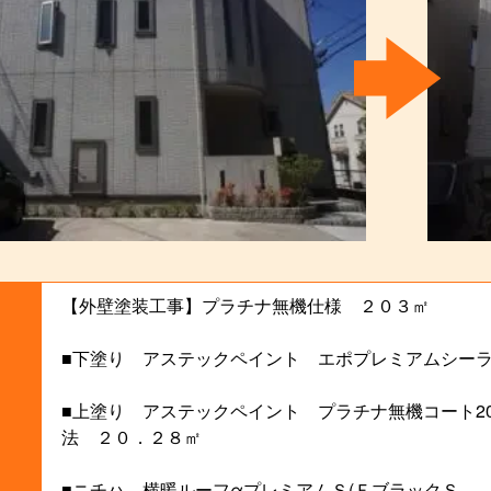
【外壁塗装工事】プラチナ無機仕様 ２０３㎡
■下塗り アステックペイント エポプレミアムシーラ
■上塗り アステックペイント プラチナ無機コート20
法 ２０．２８㎡
■ニチハ 横暖ルーフαプレミアムＳ(ＦブラックＳ