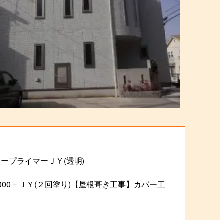
ープライマーＪＹ(透明)
00－ＪＹ(２回塗り)【屋根葺き工事】カバー工