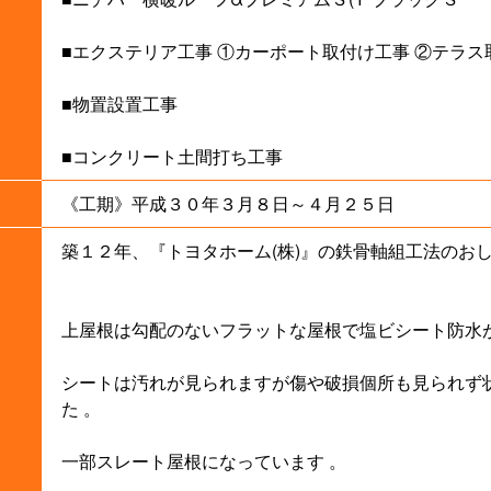
■エクステリア工事 ①カーポート取付け工事 ②テラス
■物置設置工事
■コンクリート土間打ち工事
《工期》平成３０年３月８日～４月２５日
築１２年、『トヨタホーム(株)』の鉄骨軸組工法のお
上屋根は勾配のないフラットな屋根で塩ビシート防水が
シートは汚れが見られますが傷や破損個所も見られず
た 。
一部スレート屋根になっています 。