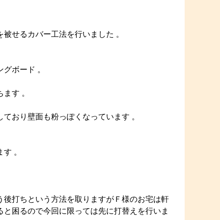
を被せるカバー工法を行いました 。
グボード 。
ます 。
しており壁面も粉っぽくなっています 。
す 。
う後打ちという方法を取りますがＦ様のお宅は軒
ると困るので今回に限っては先に打替えを行いま