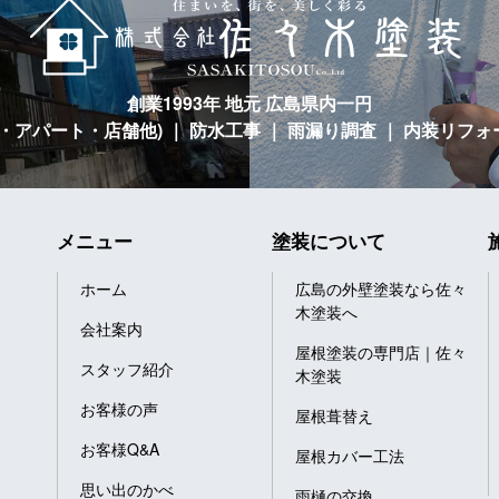
創業1993年 地元 広島県内一円
宅・アパート・店舗他)
｜ 防水工事 ｜ 雨漏り調査 ｜ 内装リフォ
メニュー
塗装について
ホーム
広島の外壁塗装なら佐々
木塗装へ
会社案内
屋根塗装の専門店｜佐々
スタッフ紹介
木塗装
お客様の声
屋根葺替え
お客様Q&A
屋根カバー工法
思い出のかべ
雨樋の交換