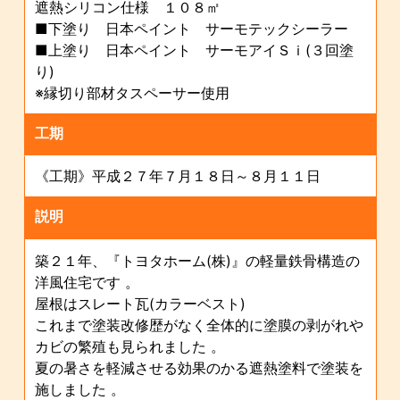
遮熱シリコン仕様 １０８㎡
■下塗り 日本ペイント サーモテックシーラー
■上塗り 日本ペイント サーモアイＳｉ(３回塗
り)
※縁切り部材タスペーサー使用
工期
《工期》平成２７年７月１８日～８月１１日
説明
築２１年、『トヨタホーム(株)』の軽量鉄骨構造の
洋風住宅です 。
屋根はスレート瓦(カラーベスト)
これまで塗装改修歴がなく全体的に塗膜の剥がれや
カビの繁殖も見られました 。
夏の暑さを軽減させる効果のかる遮熱塗料で塗装を
施しました 。