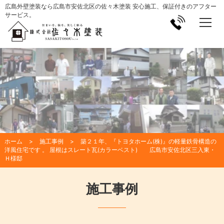
広島外壁塗装なら広島市安佐北区の佐々木塗装 安心施工、保証付きのアフター
サービス。
ホーム
施工事例
築２１年、『トヨタホーム(株)』の軽量鉄骨構造の
洋風住宅です 。 屋根はスレート瓦(カラーベスト) 広島市安佐北区三入東・
Ｈ様邸
施工事例