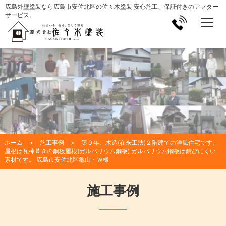
広島外壁塗装なら広島市安佐北区の佐々木塗装 安心施工、保証付きのアフター
サービス。
ホーム
施工事例
築９年、木造(在来工法)２階建ての洋風住宅です。
屋根は瓦棒葺きの鋼板屋根(ガルバリウム鋼板) ガルバリウム鋼板は錆びにくい
素材です。 広島市安佐北区亀山・Ｗ様
施工事例