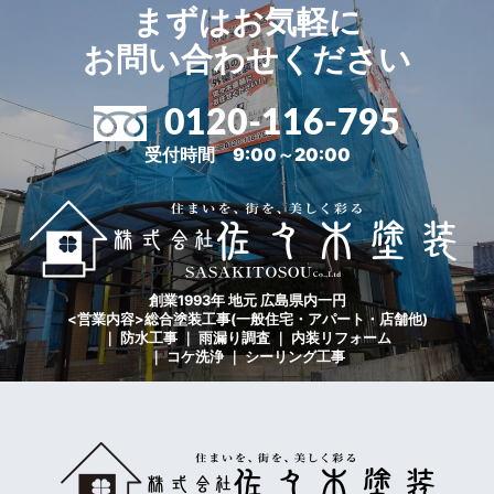
まずはお気軽に
お問い合わせください
0120-116-795
受付時間 9:00～20:00
創業1993年 地元 広島県内一円
<営業内容>総合塗装工事(一般住宅・アパート・店舗他)
｜ 防水工事 ｜ 雨漏り調査 ｜ 内装リフォーム
｜ コケ洗浄 ｜ シーリング工事