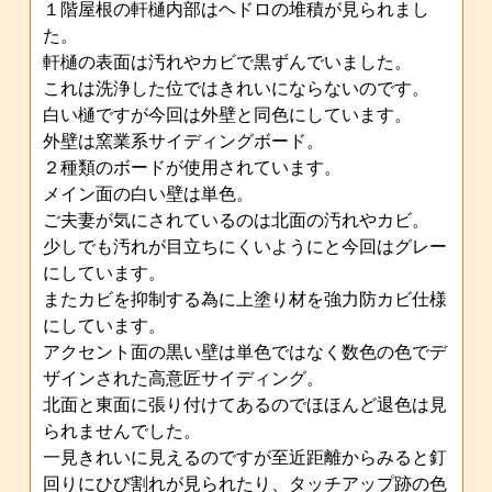
１階屋根の軒樋内部はヘドロの堆積が見られまし
た。
軒樋の表面は汚れやカビで黒ずんでいました。
これは洗浄した位ではきれいにならないのです。
白い樋ですが今回は外壁と同色にしています。
外壁は窯業系サイディングボード。
２種類のボードが使用されています。
メイン面の白い壁は単色。
ご夫妻が気にされているのは北面の汚れやカビ。
少しでも汚れが目立ちにくいようにと今回はグレー
にしています。
またカビを抑制する為に上塗り材を強力防カビ仕様
にしています。
アクセント面の黒い壁は単色ではなく数色の色でデ
ザインされた高意匠サイディング。
北面と東面に張り付けてあるのでほほんど退色は見
られませんでした。
一見きれいに見えるのですが至近距離からみると釘
回りにひび割れが見られたり、タッチアップ跡の色