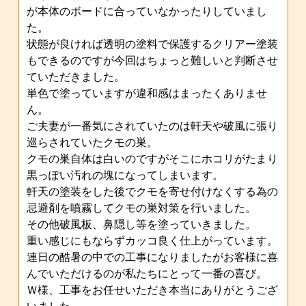
が本体のボードに合っていなかったりしていまし
た。
状態が良ければ透明の塗料で保護するクリアー塗装
もできるのですが今回はちょっと難しいと判断させ
ていただきました。
単色で塗っていますが違和感はまったくありませ
ん。
ご夫妻が一番気にされていたのは軒天や破風に張り
巡らされていたクモの巣。
クモの巣自体は白いのですがそこにホコリがたまり
黒っぽい汚れの塊になってしまいます。
軒天の塗装をした後でクモを寄せ付けなくする為の
忌避剤を噴霧してクモの巣対策を行いました。
その他破風板、鼻隠し等を塗っていきました。
重い感じにもならずカッコ良く仕上がっています。
連日の酷暑の中での工事になりましたがお客様に喜
んでいただけるのが私たちにとって一番の喜び。
Ｗ様、工事をお任せいただき本当にありがとうござ
いました。