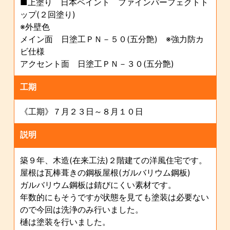
■上塗り 日本ペイント ファインパーフェクトト
ップ(２回塗り)
※外壁色
メイン面 日塗工ＰＮ－５０(五分艶) ※強力防カ
ビ仕様
アクセント面 日塗工ＰＮ－３０(五分艶)
工期
《工期》７月２３日～８月１０日
説明
築９年、木造(在来工法)２階建ての洋風住宅です。
屋根は瓦棒葺きの鋼板屋根(ガルバリウム鋼板)
ガルバリウム鋼板は錆びにくい素材です。
年数的にもそうですが状態を見ても塗装は必要ない
ので今回は洗浄のみ行いました。
樋は塗装を行いました。